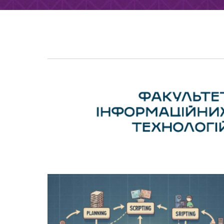
Обери активність на свій смак