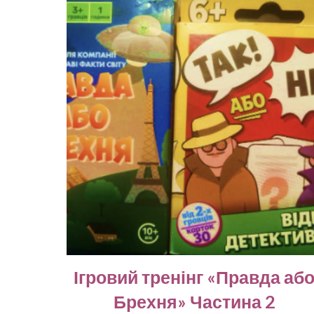
Ігровий тренінг «Правда аб
Брехня» Частина 2