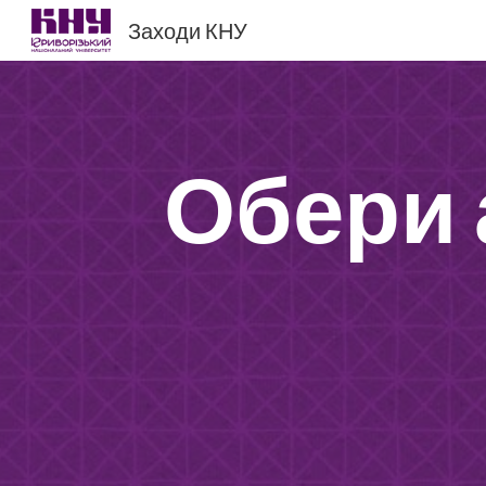
Заходи КНУ
Sk
Обери 