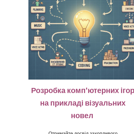
Розробка комп'ютерних іго
на прикладі візуальних
новел
Отримайте досвід захопливого