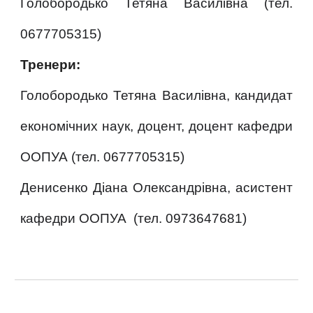
Голобородько Тетяна Василівна (тел.
0677705315)
Тренери:
Голобородько Тетяна Василівна, кандидат
економічних наук, доцент, доцент кафедри
ООПУА (тел. 0677705315)
Денисенко Діана Олександрівна, асистент
кафедри ООПУА (тел. 0973647681)