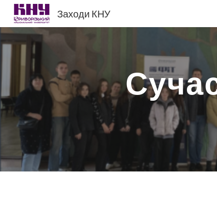
Заходи КНУ
Sk
Сучас