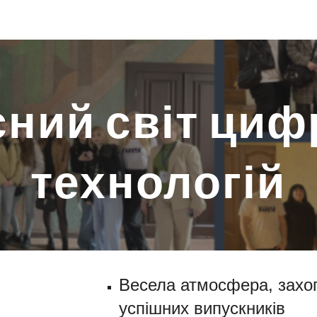
ip to main content
Skip to navigat
ний світ ци
технологій
Весела атмосфера, захоп
успішних випускників