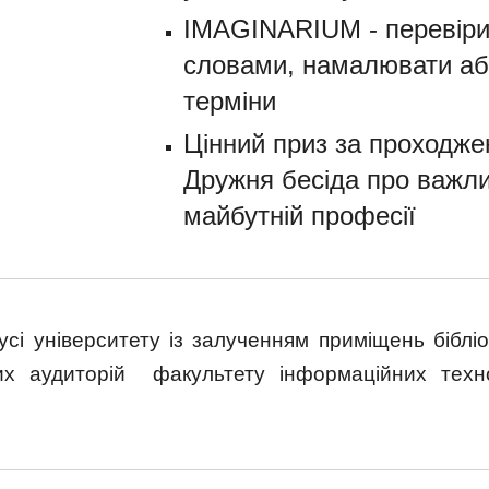
IMAGINARIUM - перевіри
словами, намалювати аб
терміни
Цінний приз за проходже
Дружня бесіда про важли
майбутній професії
сі університету із залученням приміщень бібліот
них аудиторій факультету інформаційних тех